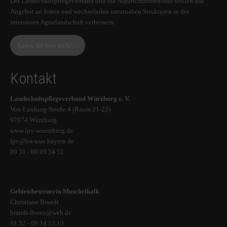
Der Landschaftspflegeverband und die Naturschutzbehörde wollen das
Angebot an festen und wechselnden naturnahen Strukturen in der
intensiven Agrarlandschaft verbessern.
Lesen Sie hier mehr ...
Kontakt
Landschaftspflegeverband Würzburg e. V.
Von-Luxburg-Straße 4 (Raum 21-22)
97074 Würzburg
www.lpv-wuerzburg.de
lpv@lra-wue.bayern.de
09 31 - 80 03 54 51
Gebietsbetreuerin Muschelkalk
Christiane Brandt
brandt-floren@web.de
01 52 - 09 14 12 13