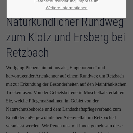
Datenschutzerklärung
Impressum
Weitere Informationen
Naturkundlicher Rundweg
zum Klotz und Ersberg bei
Retzbach
Wolfgang Piepers nimmt uns als „Eingeborener“ und
hervorragender Artenkenner auf einem Rundweg um Retzbach
mit zur Erkundung der Besonderheiten auf den Mainfränkischen
Trockenrasen. Von der Gebietsbetreuerin Muschelkalk erfahren
Sie, welche Pflegemaßnahmen im Gebiet von der
Naturschutzbehörde und dem Landschaftspflegeverband zum
Erhalt der außergewöhnlichen Artenvielfalt im Retzbachtal
veranlasst werden. Wir freuen uns, mit Ihnen gemeinsam diese