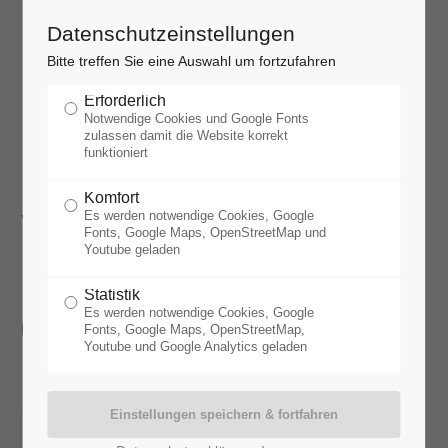
Datenschutzeinstellungen
Rundweg Klotz-
Bitte treffen Sie eine Auswahl um fortzufahren
Erforderlich
Ersberg
Notwendige Cookies und Google Fonts
zulassen damit die Website korrekt
funktioniert
(Muss
Komfort
wahrscheinlich
Es werden notwendige Cookies, Google
Fonts, Google Maps, OpenStreetMap und
Youtube geladen
ausfallen, bitte
Statistik
erkundigen Sie sich
Es werden notwendige Cookies, Google
Fonts, Google Maps, OpenStreetMap,
Youtube und Google Analytics geladen
kurzfristig)
27.05.2021, 12:00–14:00
ORT: RETZBACH