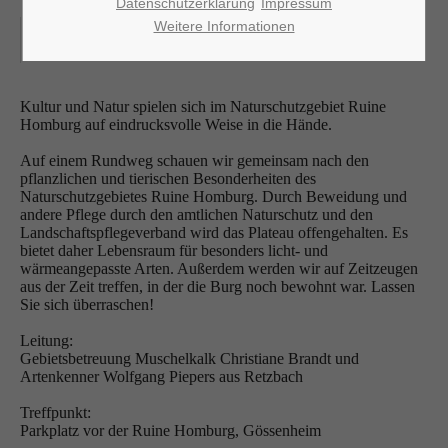
Datenschutzerklärung
Impressum
12.05.2024, 08:00–09:45
Weitere Informationen
ORT: RUINE HOMBURG
Kultur und Natur spielen sich im Naturschutzgebiet Ruine
Homburg auf eindrucksvolle Weise in die Hände.
Auf einem Rundweg schauen wir gemeinsam nach den
pflanzlichen und tierischen Besonderheiten des
Naturschutzgebietes Ruine Homburg. Durch Beweidung und
andere Pflege durch den amtlichen Naturschutz und den
Landschaftspflegeverband wird das Plateau offengehalten. Es
bietet daher Lebensraum für besonders licht- und
wärmeangepasste Arten. Außerdem werden wir auf Zeitzeugen
aus der Zeit treffen, in der die Burg noch bewohnt war. Lassen
Sie sich überraschen!
Leitung:
Gebietsbetreuung Muschelkalk Christiane Brandt und
Artenkenner Wolfgang Piepers aus Retzbach
Treffpunkt:
Parkplatz vor der Ruine Homburg, Gössenheim