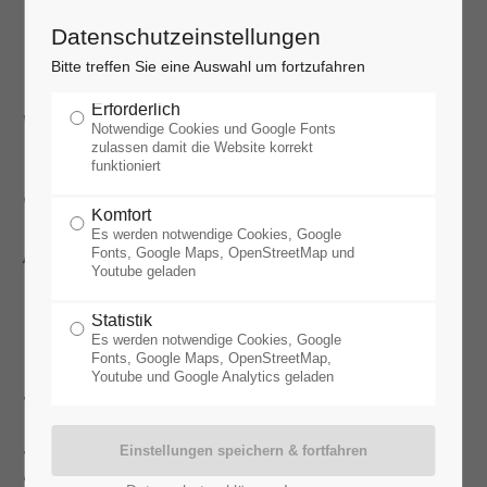
Datenschutzeinstellungen
Ruine Homburg:
Bitte treffen Sie eine Auswahl um fortzufahren
Erforderlich
Warum hier der
Notwendige Cookies und Google Fonts
zulassen damit die Website korrekt
funktioniert
Schäfer für den
Komfort
Artenschutz wichtig
Es werden notwendige Cookies, Google
Fonts, Google Maps, OpenStreetMap und
Youtube geladen
ist und welche
Statistik
Pflanzen von dem
Es werden notwendige Cookies, Google
Fonts, Google Maps, OpenStreetMap,
Youtube und Google Analytics geladen
früheren Burgleben
zeugen