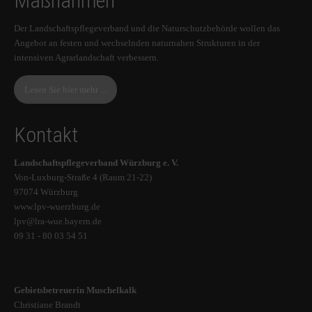
Maßnahmen
Der Landschaftspflegeverband und die Naturschutzbehörde wollen das
Angebot an festen und wechselnden naturnahen Strukturen in der
intensiven Agrarlandschaft verbessern.
Lesen Sie hier mehr ...
Kontakt
Landschaftspflegeverband Würzburg e. V.
Von-Luxburg-Straße 4 (Raum 21-22)
97074 Würzburg
www.lpv-wuerzburg.de
lpv@lra-wue.bayern.de
09 31 - 80 03 54 51
Gebietsbetreuerin Muschelkalk
Christiane Brandt